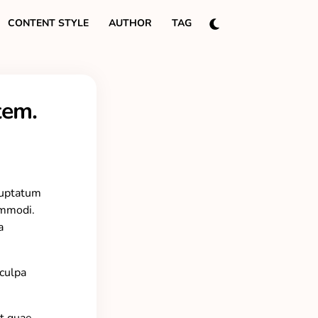
CONTENT STYLE
AUTHOR
TAG
tem.
luptatum
ommodi.
a
culpa