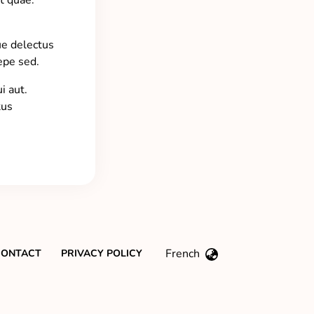
t quae.
ue delectus
aepe sed.
i aut.
tus
French
CONTACT
PRIVACY POLICY