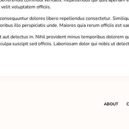
perferendis commodi veritatis. Repellendus qui quis aperiam e
elit voluptatem officiis.
o consequuntur dolores libero repellendus consectetur. Similiq
oribus illo perspiciatis unde. Maiores quia rerum officiis est s
t aut delectus in. Nihil provident minus temporibus dolorem qu
ulpa suscipit sed officiis. Laboriosam dolor qui nobis ut delec
ABOUT