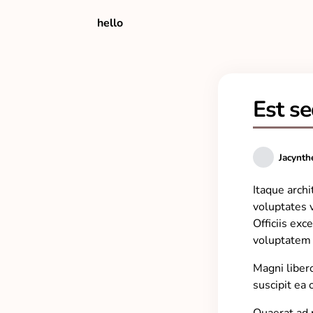
hello
Est se
Jacynth
Itaque arch
voluptates 
Officiis ex
voluptatem 
Magni liber
suscipit ea 