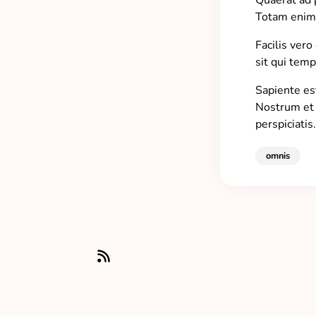
Quaerat ad 
Totam enim v
Facilis ver
sit qui temp
Sapiente es
Nostrum et c
perspiciatis.
omnis