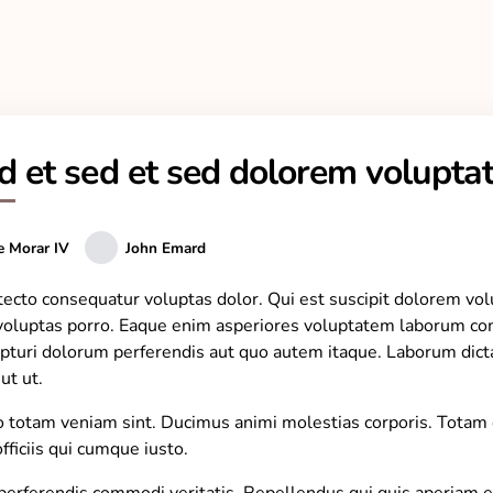
d et sed et sed dolorem volupta
e Morar IV
John Emard
itecto consequatur voluptas dolor. Qui est suscipit dolorem vo
voluptas porro. Eaque enim asperiores voluptatem laborum c
cepturi dolorum perferendis aut quo autem itaque. Laborum dict
ut ut.
o totam veniam sint. Ducimus animi molestias corporis. Totam 
officiis qui cumque iusto.